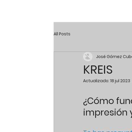
All Posts
José Gómez Cube
KREIS
Actualizado:
18 jul 2023
¿Cómo func
impresión 