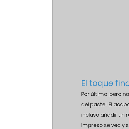
El toque fin
Por último, pero n
del pastel. El acab
incluso añadir un 
impreso se vea y se