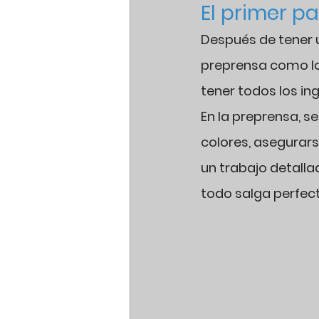
El primer pa
Después de tener u
preprensa como los
tener todos los ing
En la preprensa, se
colores, asegurars
un trabajo detalla
todo salga perfect