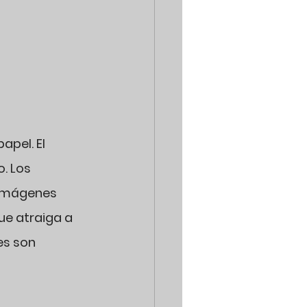
pel. El 
. Los 
 imágenes 
ue atraiga a 
es son 