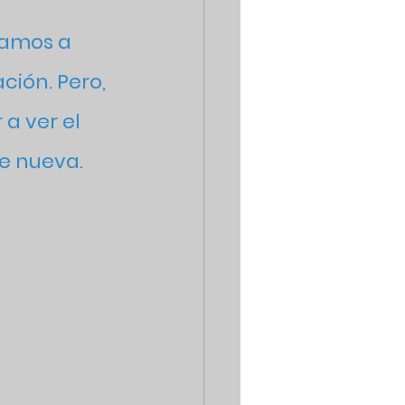
 
vamos a 
ción. Pero, 
a ver el 
e nueva.