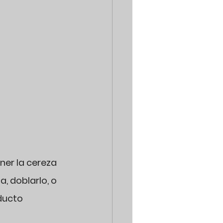
er la cereza 
, doblarlo, o 
ducto 