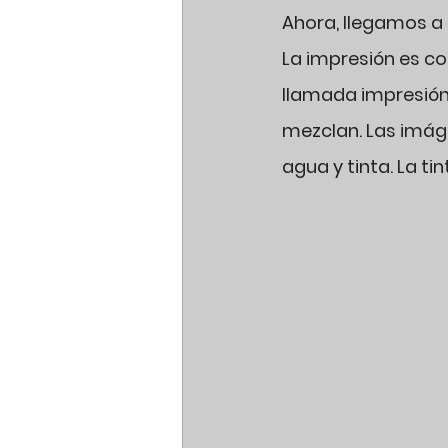
Ahora, llegamos a 
La impresión es c
llamada impresión o
mezclan. Las imág
agua y tinta. La ti