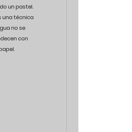
o un pastel. 
 una técnica 
agua no se 
edecen con 
papel.