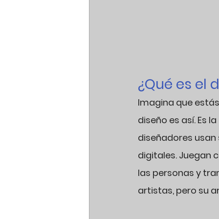
¿Qué es el 
Imagina que estás 
diseño es así. Es l
diseñadores usan 
digitales. Juegan c
las personas y tra
artistas, pero su a