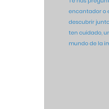
Te has pregunt
encantador o e
descubrir junto
ten cuidado, u
mundo de la i