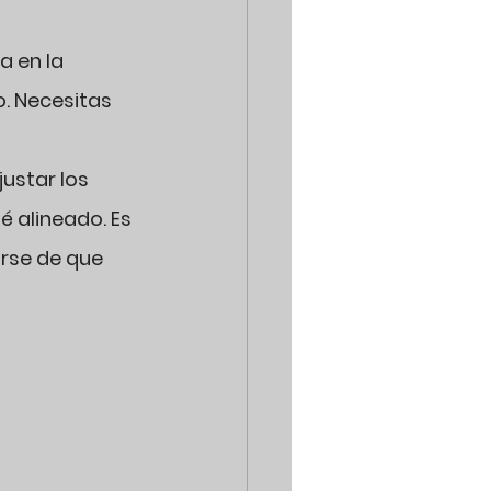
 en la 
. Necesitas 
ustar los 
 alineado. Es 
rse de que 